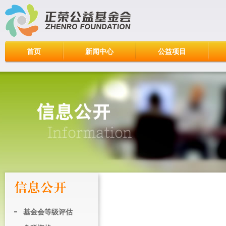
首页
新闻中心
公益项目
基金会等级评估