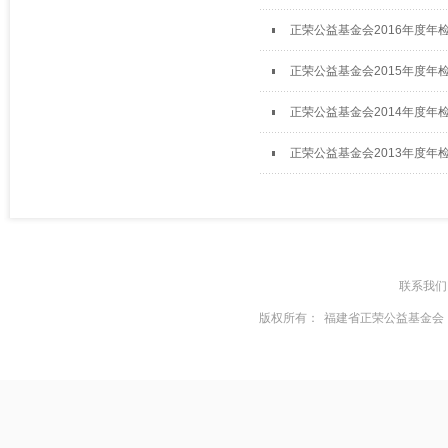
正荣公益基金会2016年度年
正荣公益基金会2015年度年
正荣公益基金会2014年度年
正荣公益基金会2013年度年
联系我们
版权所有：
福建省正荣公益基金会