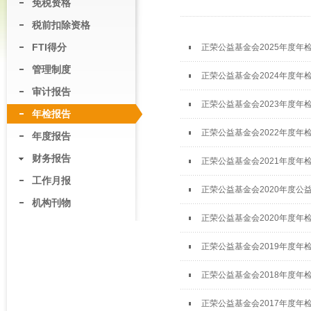
免税资格
税前扣除资格
FTI得分
正荣公益基金会2025年度年
管理制度
正荣公益基金会2024年度年
审计报告
正荣公益基金会2023年度年
年检报告
正荣公益基金会2022年度年
年度报告
财务报告
正荣公益基金会2021年度年
工作月报
正荣公益基金会2020年度公
机构刊物
正荣公益基金会2020年度年
正荣公益基金会2019年度年
正荣公益基金会2018年度年
正荣公益基金会2017年度年