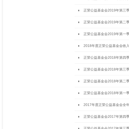
正荣公益基金会2019年第三
正荣公益基金会2019年第二
正荣公益基金会2019年第一
2018年度正荣公益基金会收
正荣公益基金会2018年第四
正荣公益基金会2018年第三
正荣公益基金会2018年第二
正荣公益基金会2018年第一
2017年度正荣公益基金会全
正荣公益基金会2017年第四
正荣公益基金会2017年第三