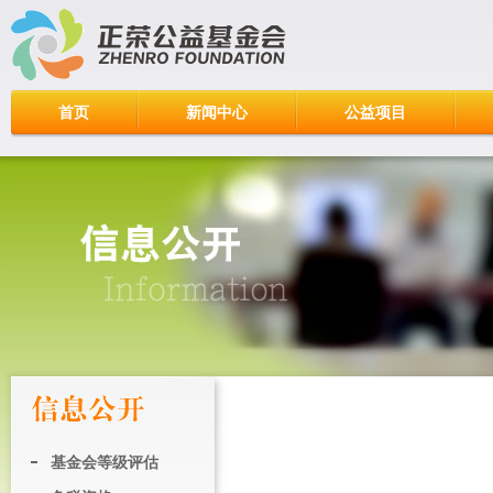
首页
新闻中心
公益项目
基金会等级评估