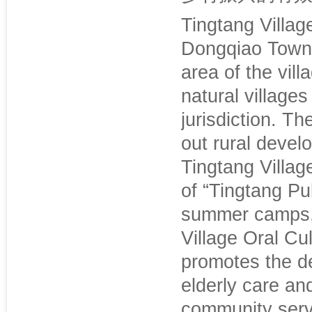
Tingtang Village
Dongqiao Town, 
area of the vill
natural villages
jurisdiction. T
out rural devel
Tingtang Villag
of “Tingtang Pu
summer camps, 
Village Oral Cul
promotes the d
elderly care and
community serv