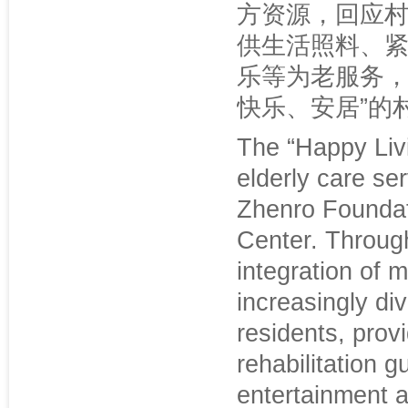
方资源，回应
供生活照料、
乐等为老服务，
快乐、安居”的
The “Happy Liv
elderly care se
Zhenro Foundat
Center. Throug
integration of m
increasingly div
residents, prov
rehabilitation g
entertainment a