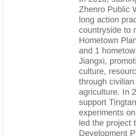
Zhenro Public 
long action pra
countryside to 
Hometown Plan”
and 1 hometown
Jiangxi, promot
culture, resour
through civilia
agriculture. In 
support Tingta
experiments on 
led the project
Development Pr