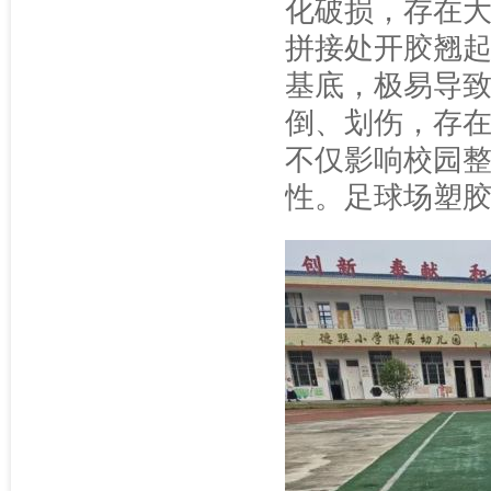
化破损，存在
拼接处开胶翘
基底，极易导
倒、划伤，存
不仅影响校园
性。足球场塑胶