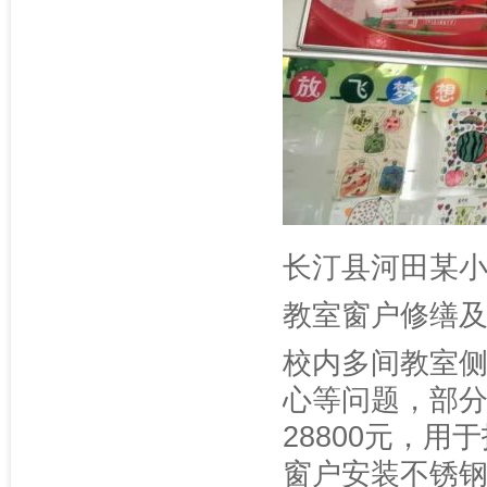
长汀县河田某
教室窗户修缮
校内多间教室
心等问题，部
28800元，
窗户安装不锈